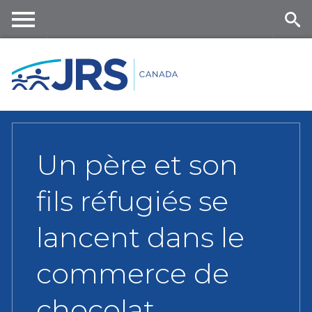
Skip
to
main
Me
Se
content
nu
ar
ch
Un père et son
fils réfugiés se
lancent dans le
commerce de
chocolat