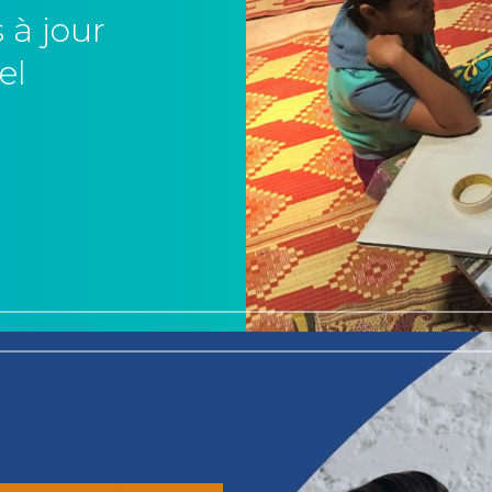
 à jour
el