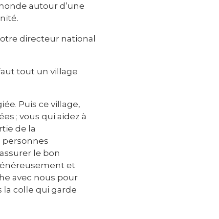
le monde autour d’une
nité.
otre directeur national
faut tout un village
iée. Puis ce village,
ées ; vous qui aidez à
tie de la
es personnes
 assurer le bon
 généreusement et
âche avec nous pour
 la colle qui garde