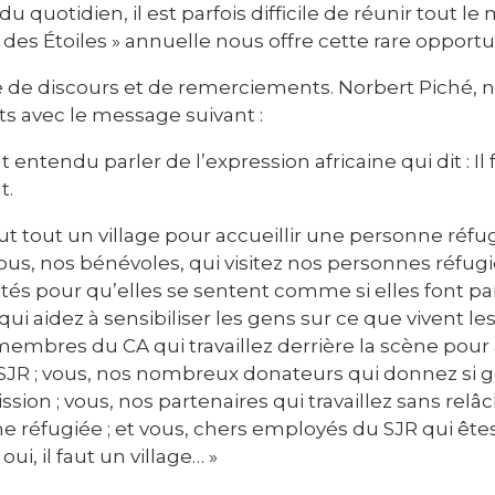
u quotidien, il est parfois difficile de réunir tout 
des Étoiles » annuelle nous offre cette rare opportu
e de discours et de remerciements. Norbert Piché, n
nts avec le message suivant :
entendu parler de l’expression africaine qui dit : Il 
t.
faut tout un village pour accueillir une personne réfug
vous, nos bénévoles, qui visitez nos personnes réfugi
vités pour qu’elles se sentent comme si elles font par
i aidez à sensibiliser les gens sur ce que vivent l
 membres du CA qui travaillez derrière la scène pour
JR ; vous, nos nombreux donateurs qui donnez si
sion ; vous, nos partenaires qui travaillez sans rel
nne réfugiée ; et vous, chers employés du SJR qui êtes
ui, il faut un village… »