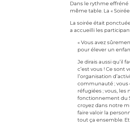
Dans le rythme effréné d
même table. La « Soirée 
La soirée était ponctué
a accueilli les participa
« Vous avez sûrement 
pour élever un enfan
Je dirais aussi qu’il 
c’est vous ! Ce sont 
l’organisation d’acti
communauté ; vous qu
réfugiées ; vous, les
fonctionnement du S
croyez dans notre mis
faire valoir la perso
tout ça ensemble. Et o