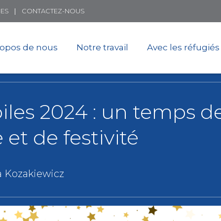
Skip
ES
CONTACTEZ-NOUS
to
main
content
ropos de nous
Notre travail
Avec les réfugiés
oiles 2024 : un temps d
et de festivité
 Kozakiewicz