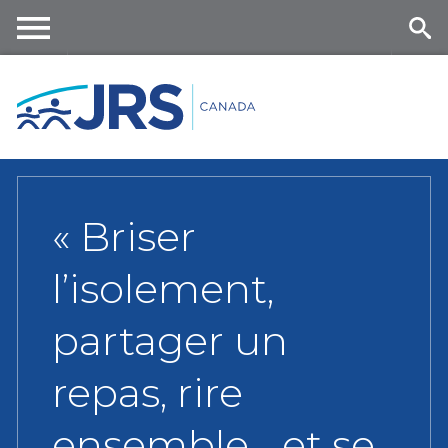
Skip
to
main
Me
Se
content
nu
ar
ch
« Briser
l’isolement,
partager un
repas, rire
ensemble… et se