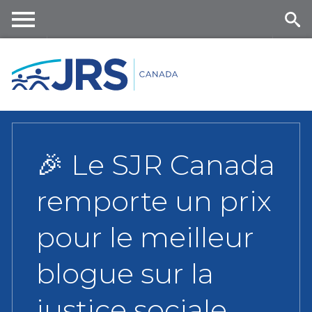
Skip
to
main
Me
Se
content
nu
ar
ch
🎉 Le SJR Canada
remporte un prix
pour le meilleur
blogue sur la
justice sociale